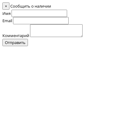
×
Сообщить о наличии
Имя
Email
Комментарий
Отправить
Контакты
О нас
Оплата и Доставка
Прайс-лист
Отзывы
+7 (928) 076 18 58
Обратный звонок
+7 (928) 076 18 58
+7 (920) 355 24 88