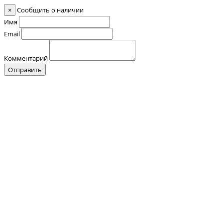
×
Сообщить о наличии
Имя
Email
Комментарий
Отправить
Контакты
О нас
Оплата и Доставка
Прайс-лист
Отзывы
+7 (928) 076 18 58
Обратный звонок
+7 (928) 076 18 58
+7 (920) 355 24 88