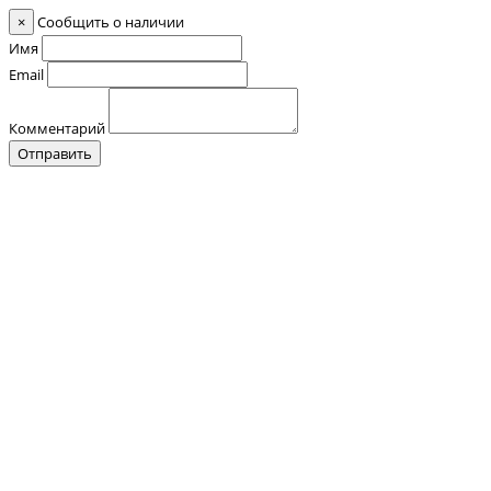
×
Сообщить о наличии
Имя
Email
Комментарий
Отправить
Контакты
О нас
Оплата и Доставка
Прайс-лист
Отзывы
+7 (928) 076 18 58
Обратный звонок
+7 (928) 076 18 58
+7 (920) 355 24 88