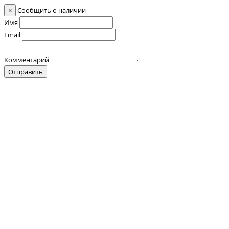
×
Сообщить о наличии
Имя
Email
Комментарий
Отправить
Контакты
О нас
Оплата и Доставка
Прайс-лист
Отзывы
+7 (928) 076 18 58
Обратный звонок
+7 (928) 076 18 58
+7 (920) 355 24 88