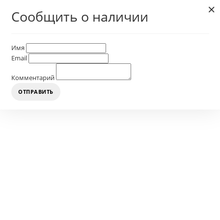
×
Сообщить о наличии
Имя
Email
Комментарий
ОТПРАВИТЬ
+7 (928) 076
Обратный звон
МЕНЮ
Главная
Покрывала
Лоскутные Пэчворк
Покрывало Пэчворк с наволочками на молнии М358