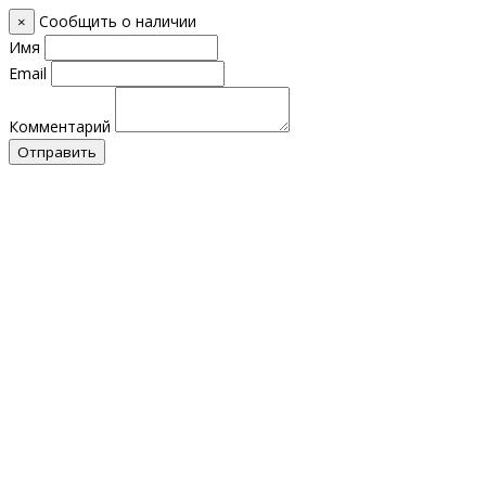
Сообщить о наличии
×
Имя
Email
Комментарий
Отправить
Контакты
О нас
Оплата и Доставка
Прайс-лист
Отзывы
Обратный звонок
+7 (928) 076 18 58
+7 (928) 076 18 58
+7 (920) 355 24 88