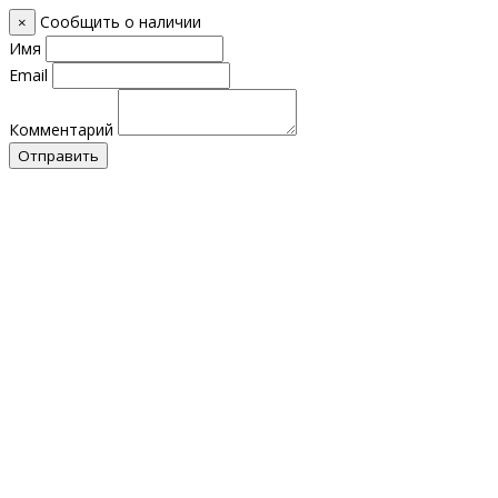
Сообщить о наличии
×
Имя
Email
Комментарий
Отправить
Контакты
О нас
Оплата и Доставка
Прайс-лист
Отзывы
Обратный звонок
+7 (928) 076 18 58
+7 (928) 076 18 58
+7 (920) 355 24 88