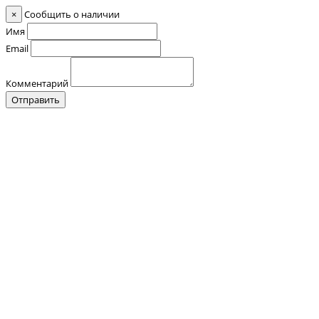
×
Сообщить о наличии
Имя
Email
Комментарий
Отправить
Контакты
О нас
Оплата и Доставка
Прайс-лист
Отзывы
+7 (928) 076 18 58
Обратный звонок
+7 (928) 076 18 58
+7 (920) 355 24 88