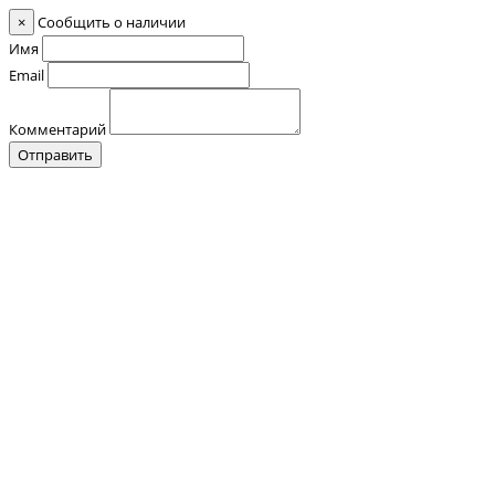
×
Сообщить о наличии
Имя
Email
Комментарий
Отправить
Контакты
О нас
Оплата и Доставка
Прайс-лист
Отзывы
+7 (928) 076 18 58
Обратный звонок
+7 (928) 076 18 58
+7 (920) 355 24 88