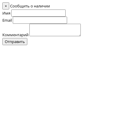
×
Сообщить о наличии
Имя
Email
Комментарий
Отправить
Контакты
О нас
Оплата и Доставка
Прайс-лист
Отзывы
+7 (928) 076 18 58
Обратный звонок
+7 (928) 076 18 58
+7 (920) 355 24 88