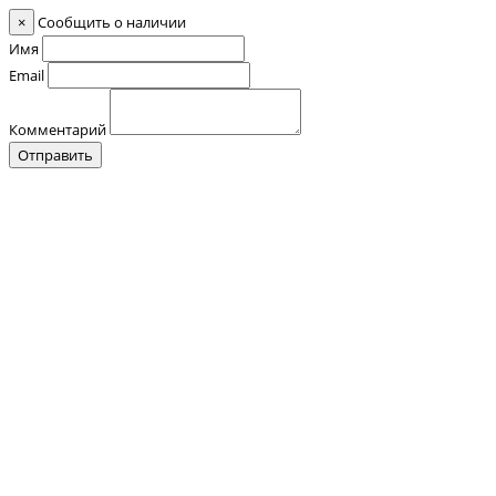
×
Сообщить о наличии
Имя
Email
Комментарий
Отправить
Контакты
О нас
Оплата и Доставка
Прайс-лист
Отзывы
+7 (928) 076 18 58
Обратный звонок
+7 (928) 076 18 58
+7 (920) 355 24 88