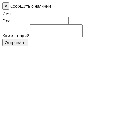
×
Сообщить о наличии
Имя
Email
Комментарий
Отправить
Контакты
О нас
Оплата и Доставка
Прайс-лист
Отзывы
+7 (928) 076 18 58
Обратный звонок
+7 (928) 076 18 58
+7 (920) 355 24 88